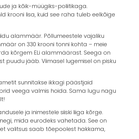
e ja kõik-müügiks-poliitikaga.
 krooni lisa, kuid see raha tuleb eelkõige
 Liidu alammäär. Põllumeestele vajaliku
ammäär on 330 krooni tonni kohta – meie
sa korda kõrgem ELi alammäärast. Seega on
t puudu jääb. Viimasel lugemisel on pisku
ametit sunnitakse ikkagi päästjaid
ämbrid veega valmis hoida. Sama lugu nagu
t!
dusele ja inimestele siiski liiga kõrge.
onegi, mida eurodeks vahetada. See on
, et valitsus saab tõepoolest hakkama,