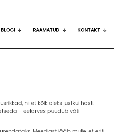
BLOGI
RAAMATUD
KONTAKT
ikkad, nii et kõik oleks justkui hästi.
etseda – eelarves puudub võti
urendataks. Meediast jääb mulje, et eriti