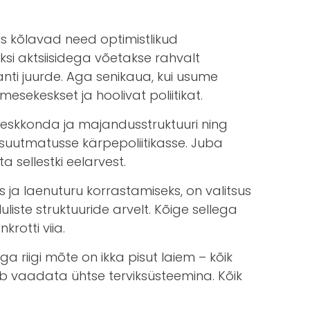
iis kõlavad need optimistlikud
i aktsiisidega võetakse rahvalt
 anti juurde. Aga senikaua, kui usume
esekeskset ja hoolivat poliitikat.
keskkonda ja majandusstruktuuri ning
kusuutmatusse kärpepoliitikasse. Juba
 sellestki eelarvest.
 laenuturu korrastamiseks, on valitsus
uliste struktuuride arvelt. Kõige sellega
rotti viia.
ga riigi mõte on ikka pisut laiem – kõik
eb vaadata ühtse terviksüsteemina. Kõik