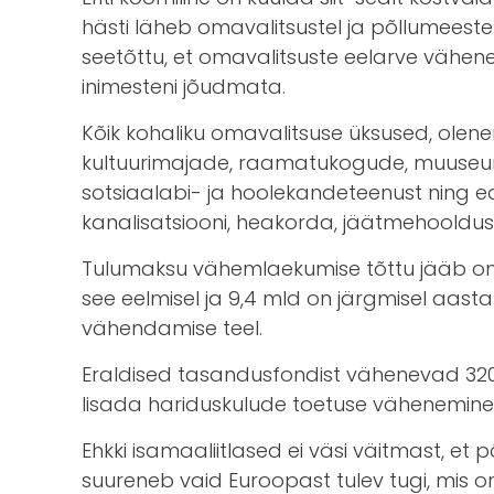
hästi läheb omavalitsustel ja põllumeestel
seetõttu, et omavalitsuste eelarve vähen
inimesteni jõudmata.
Kõik kohaliku omavalitsuse üksused, olen
kultuurimajade, raamatukogude, muuseumi
sotsiaalabi- ja hoolekandeteenust ning
kanalisatsiooni, heakorda, jäätmehooldust
Tulumaksu vähemlaekumise tõttu jääb omava
see eelmisel ja 9,4 mld on järgmisel aast
vähendamise teel.
Eraldised tasandusfondist vähenevad 320 ml
lisada hariduskulude toetuse vähenemine 3,4
Ehkki isamaaliitlased ei väsi väitmast, 
suureneb vaid Euroopast tulev tugi, mis 