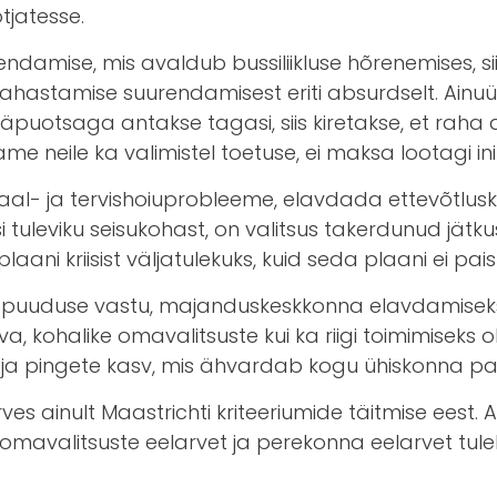
jatesse.
endamise, mis avaldub bussiliikluse hõrenemises, s
stamise suurendamisest eriti absurdselt. Ainuüks
ui näpuotsaga antakse tagasi, siis kiretakse, et raha
e neile ka valimistel toetuse, ei maksa lootagi inim
aal- ja tervishoiuprobleeme, elavdada ettevõtlus
si tuleviku seisukohast, on valitsus takerdunud jät
i kriisist väljatulekuks, kuid seda plaani ei paista
uuduse vastu, majanduskeskkonna elavdamiseks ja
va, kohalike omavalitsuste kui ka riigi toimimiseks ol
a pingete kasv, mis ähvardab kogu ühiskonna pank
ves ainult Maastrichti kriteeriumide täitmise eest. A
e omavalitsuste eelarvet ja perekonna eelarvet tul