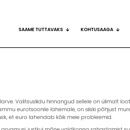
SAAME TUTTAVAKS
KOHTUSAAGA
ve. Valitsusliidu hinnangud sellele on ülimalt lootusr
mmu eurotsoonile lähemale, on siiski põhjust mur
k, et euro lahendab kõik meie probleemid.
aid arvamusi, justkui mõne valdkonna rahastamist su