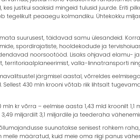
, kes justkui saaksid mingeid tulusid juurde. Erit
eb tegelikult peaaegu kolmandiku. Ühtekokku milj
emata suurusest, täidavad samu ülesandeid. Korra
de, spordirajatiste, hooldekodude ja tervishoiua
 edendavad noorsootööd. Lisaks ohjavad elamu- j
, territoriaalplaneerimist, valla-linnatransporti
litsustel järgmisel aastal, võrreldes eelmisega, 
al. Sellest 430 mln krooni võtab riik lihtsalt tug
n kr võrra – eelmise aasta 1,43 mld kroonilt 1,1 ml
9 miljardilt 3,1 miljardile ja teederaha vähenemine 
et põllumajandusse suunatakse senisest rohkem rah
on meile määratud, kuid meie oma riigi panus vähe