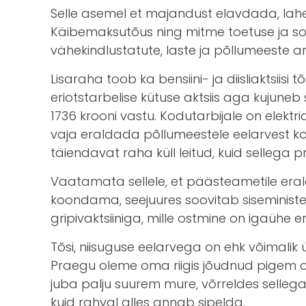
Selle asemel et majandust elavdada, lah
Käibemaksutõus ning mitme toetuse ja sood
vähekindlustatute, laste ja põllumeeste ar
Lisaraha toob ka bensiini- ja diisliaktsii
eriotstarbelise kütuse aktsiis aga kujune
1736 krooni vastu. Kodutarbijale on elektr
vaja eraldada põllumeestele eelarvest ko
täiendavat raha küll leitud, kuid sellega 
Vaatamata sellele, et päästeametile eralda
koondama, seejuures soovitab siseministe
gripivaktsiiniga, mille ostmine on igaühe
Tõsi, niisuguse eelarvega on ehk võimalik ül
Praegu oleme oma riigis jõudnud pigem ol
juba palju suurem mure, võrreldes sellega
kuid rahval alles annab sipelda.