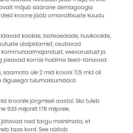
i pilkavalt mõjub säärane demagoogia
ardeid kroone jääb omavalitsuste kaudu
ldavad koolide, lasteaedade, huvikoolide,
sutuste ülalpidamist, osutavad
a kommunaalmajandust, veevarustust ja
 ning peavad korras hoidma teed-tänavad.
saamata üle 2 mld krooni: 11,5 mld oli
evama õigusega tulumaksumäära
d kroonile järgmisel aastal. Siia tuleb
633 miljonilt 178 miljonile.
a, jätavad nad targu mainimata, et
neb taas kord. See näitab