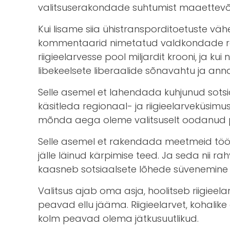
valitsuserakondade suhtumist maaettevõt
Kui lisame siia ühistransporditoetuste väh
kommentaarid nimetatud valdkondade raha
riigieelarvesse pool miljardit krooni, ja k
libekeelsete liberaalide sõnavahtu ja annam
Selle asemel et lahendada kuhjunud sotsi
käsitleda regionaal- ja riigieelarveküsimu
mõnda aega oleme valitsuselt oodanud plaan
Selle asemel et rakendada meetmeid tööp
jälle läinud kärpimise teed. Ja seda nii rah
kaasneb sotsiaalsete lõhede süvenemine j
Valitsus ajab oma asja, hoolitseb riigieelar
peavad ellu jääma. Riigieelarvet, kohalik
kolm peavad olema jätkusuutlikud.