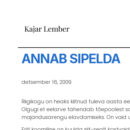
ANNAB SIPELDA
detsember 16, 2009
Riigikogu on heaks kiitnud tuleva aasta eelar
Olgugi et eelarve tähendab tõepoolest sa
majandusarengu elavdamiseks. On vaid us
Eriti koomiline on kuulda siit-sealt kostv