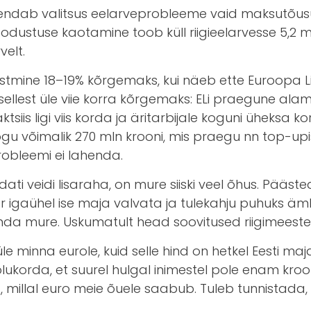
endab valitsus eelarveprobleeme vaid maksutõusud
ustuse kaotamine toob küll riigieelarvesse 5,2 mld
velt.
si tõstmine 18–19% kõrgemaks, kui näeb ette Euroopa
b sellest üle viie korra kõrgemaks: ELi praegune al
iaktsiis ligi viis korda ja äritarbijale koguni ühek
gu võimalik 270 mln krooni, mis praegu nn top-upis
probleemi ei lahenda.
ti veidi lisaraha, on mure siiski veel õhus. Pääste
r igaühel ise maja valvata ja tulekahju puhuks 
 enda mure. Uskumatult head soovitused riigimeestel
e minna eurole, kuid selle hind on hetkel Eesti majan
ukorda, et suurel hulgal inimestel pole enam kro
, millal euro meie õuele saabub. Tuleb tunnistada