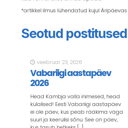
*artikkel ilmus lühendatud kujul Äripäevas 
Seotud postitused
veebruar 23, 2026
Vabariigi aastapäev
2026
Head Kambja valla inimesed, head
külalised! Eesti Vabariigi aastapäev
ei ole päev, kus peab rääkima väga
suuri ja keerulisi sõnu. See on päev,
kus tasub hetkeks
[…]